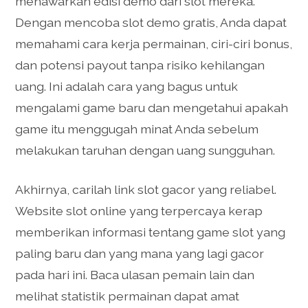
menawarkan edisi demo dari slot mereka.
Dengan mencoba slot demo gratis, Anda dapat
memahami cara kerja permainan, ciri-ciri bonus,
dan potensi payout tanpa risiko kehilangan
uang. Ini adalah cara yang bagus untuk
mengalami game baru dan mengetahui apakah
game itu menggugah minat Anda sebelum
melakukan taruhan dengan uang sungguhan.
Akhirnya, carilah link slot gacor yang reliabel.
Website slot online yang terpercaya kerap
memberikan informasi tentang game slot yang
paling baru dan yang mana yang lagi gacor
pada hari ini. Baca ulasan pemain lain dan
melihat statistik permainan dapat amat