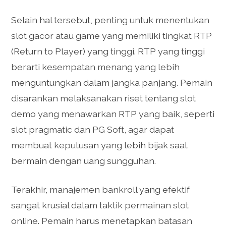
Selain hal tersebut, penting untuk menentukan
slot gacor atau game yang memiliki tingkat RTP
(Return to Player) yang tinggi. RTP yang tinggi
berarti kesempatan menang yang lebih
menguntungkan dalam jangka panjang. Pemain
disarankan melaksanakan riset tentang slot
demo yang menawarkan RTP yang baik, seperti
slot pragmatic dan PG Soft, agar dapat
membuat keputusan yang lebih bijak saat
bermain dengan uang sungguhan.
Terakhir, manajemen bankroll yang efektif
sangat krusial dalam taktik permainan slot
online. Pemain harus menetapkan batasan