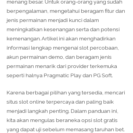
menang besar. Untuk orang-orang yang sudah
berpengalaman, mengetahui beragam fitur dan
jenis permainan menjadi kunci dalam
meningkatkan kesenangan serta dan potensi
kemenangan. Artikel ini akan menghadirkan
informasi lengkap mengenai slot percobaan,
akun permainan demo, dan beragam jenis
permainan menarik dari provider terkemuka
seperti halnya Pragmatic Play dan PG Soft.
Karena berbagai pilihan yang tersedia, mencari
situs slot online terpercaya dan paling baik
menjadi langkah penting. Dalam panduan ini,
kita akan mengulas beraneka opsi slot gratis
yang dapat uji sebelum memasang taruhan bet.