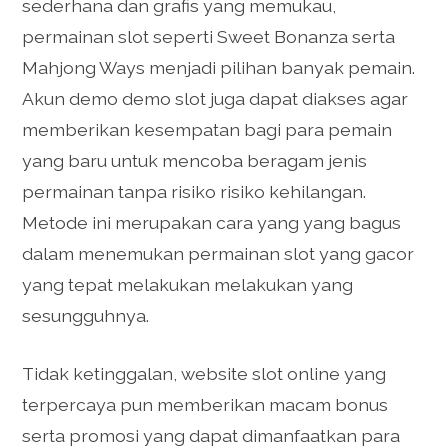
sederhana dan grafis yang memukau,
permainan slot seperti Sweet Bonanza serta
Mahjong Ways menjadi pilihan banyak pemain.
Akun demo demo slot juga dapat diakses agar
memberikan kesempatan bagi para pemain
yang baru untuk mencoba beragam jenis
permainan tanpa risiko risiko kehilangan.
Metode ini merupakan cara yang yang bagus
dalam menemukan permainan slot yang gacor
yang tepat melakukan melakukan yang
sesungguhnya.
Tidak ketinggalan, website slot online yang
terpercaya pun memberikan macam bonus
serta promosi yang dapat dimanfaatkan para