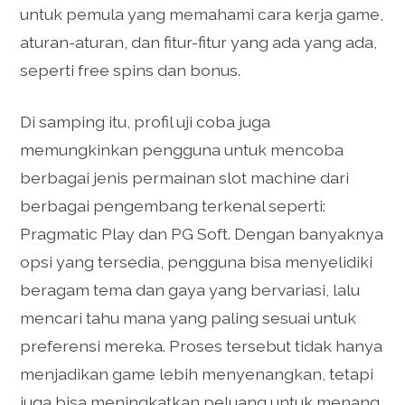
untuk pemula yang memahami cara kerja game,
aturan-aturan, dan fitur-fitur yang ada yang ada,
seperti free spins dan bonus.
Di samping itu, profil uji coba juga
memungkinkan pengguna untuk mencoba
berbagai jenis permainan slot machine dari
berbagai pengembang terkenal seperti:
Pragmatic Play dan PG Soft. Dengan banyaknya
opsi yang tersedia, pengguna bisa menyelidiki
beragam tema dan gaya yang bervariasi, lalu
mencari tahu mana yang paling sesuai untuk
preferensi mereka. Proses tersebut tidak hanya
menjadikan game lebih menyenangkan, tetapi
juga bisa meningkatkan peluang untuk menang