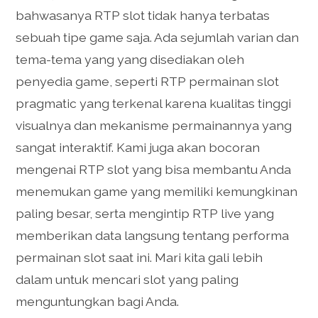
bahwasanya RTP slot tidak hanya terbatas
sebuah tipe game saja. Ada sejumlah varian dan
tema-tema yang yang disediakan oleh
penyedia game, seperti RTP permainan slot
pragmatic yang terkenal karena kualitas tinggi
visualnya dan mekanisme permainannya yang
sangat interaktif. Kami juga akan bocoran
mengenai RTP slot yang bisa membantu Anda
menemukan game yang memiliki kemungkinan
paling besar, serta mengintip RTP live yang
memberikan data langsung tentang performa
permainan slot saat ini. Mari kita gali lebih
dalam untuk mencari slot yang paling
menguntungkan bagi Anda.