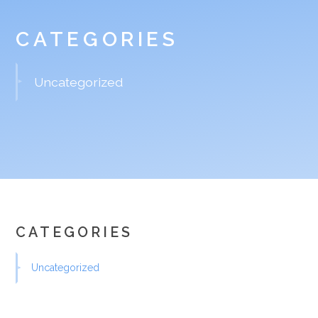
CATEGORIES
Uncategorized
CATEGORIES
Uncategorized