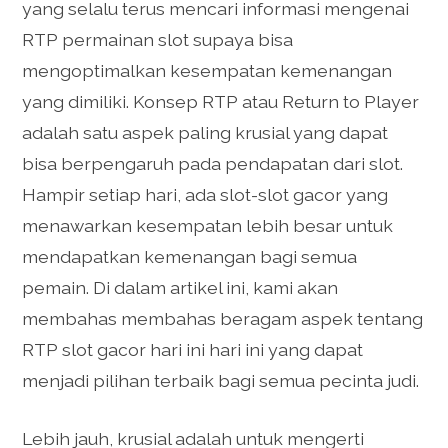
yang selalu terus mencari informasi mengenai
RTP permainan slot supaya bisa
mengoptimalkan kesempatan kemenangan
yang dimiliki. Konsep RTP atau Return to Player
adalah satu aspek paling krusial yang dapat
bisa berpengaruh pada pendapatan dari slot.
Hampir setiap hari, ada slot-slot gacor yang
menawarkan kesempatan lebih besar untuk
mendapatkan kemenangan bagi semua
pemain. Di dalam artikel ini, kami akan
membahas membahas beragam aspek tentang
RTP slot gacor hari ini hari ini yang dapat
menjadi pilihan terbaik bagi semua pecinta judi.
Lebih jauh, krusial adalah untuk mengerti