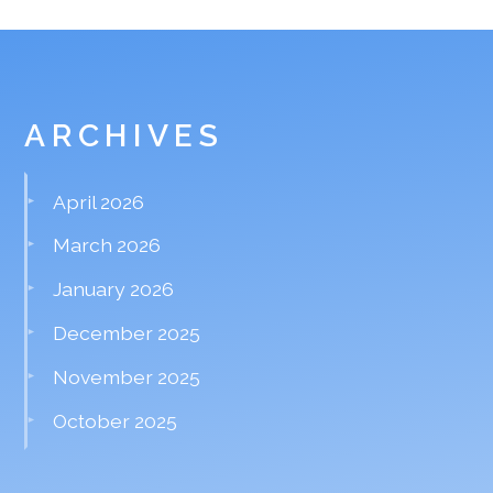
ARCHIVES
April 2026
March 2026
January 2026
December 2025
November 2025
October 2025