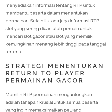
menyediakan informasi tentang RTP untuk
membantu peserta dalam menentukan
permainan. Selain itu, ada juga informasi RTP
slot yang sering dicari oleh pemain untuk
mencari slot gacor atau slot yang memiliki
kemungkinan menang lebih tinggi pada tanggal
tertentu.
STRATEGI MENENTUKAN
RETURN TO PLAYER
PERMAINAN GACOR
Memilih RTP permainan menguntungkan
adalah tahapan krusial untuk semua peserta
yang ingin memaksimalkan peluang