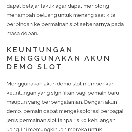
dapat belajar taktik agar dapat menolong
menambah peluang untuk menang saat kita
berpindah ke permainan slot sebenarnya pada
masa depan.
KEUNTUNGAN
MENGGUNAKAN AKUN
DEMO SLOT
Menggunakan akun demo slot memberikan
keuntungan yang signifikan bagi pemain baru
maupun yang berpengalaman. Dengan akun
demo, pemain dapat mengeksplorasi berbagai
jenis permainan slot tanpa risiko kehilangan
uang. Ini memungkinkan mereka untuk