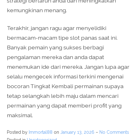
strategi bertaruh anda dan meningkatkan
kemungkinan menang.
Terakhir, jangan ragu agar menyelidiki
bermacam-macam tipe slot panas saat ini.
Banyak pemain yang sukses berbagi
pengalaman mereka dan anda dapat
menemukan ide dari mereka. Jangan lupa agar
selalu mengecek informasi terkini mengenai
bocoran Tingkat Kembali permainan supaya
tetap selangkah lebih maju dalam mencari
permainan yang dapat memberi profit yang
maksimal.
Posted by
Immortal88
on
January 13, 2026
–
No Comments
Posted in
Uncategorized