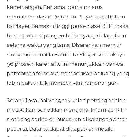
kemenangan. Pertama, pemain harus
memahami dasar Return to Player atau Return
to Player. Semakin tinggi persentase RTP, maka
besar potensi pengembalian yang didapatkan
selama waktu yang lama. Disarankan memilih
slot yang memiliki Return to Player setidaknya
96 prosen, karena itu ini menunjukkan bahwa
permainan tersebut memberikan peluang yang
lebih baik untuk memberikan kemenangan.
Selanjutnya, hal yang tak kalah penting adalah
melakukan penelitian mengenai informasi RTP
slot yang sering dikhususkan di kalangan antar
peserta. Data itu dapat didapatkan melalui