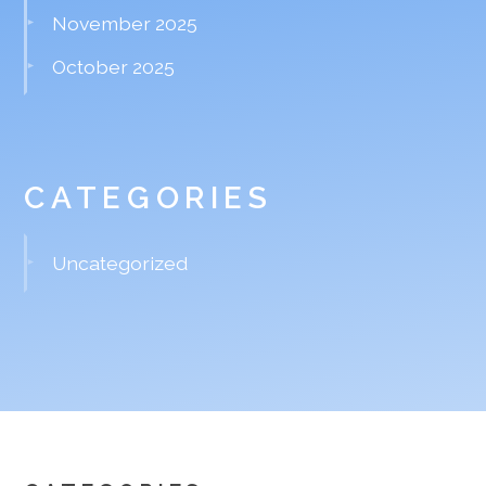
November 2025
October 2025
CATEGORIES
Uncategorized