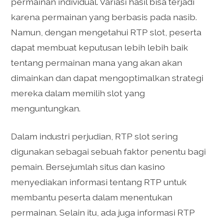
permainan individual. Variasi hasil bisa terjadi
karena permainan yang berbasis pada nasib.
Namun, dengan mengetahui RTP slot, peserta
dapat membuat keputusan lebih lebih baik
tentang permainan mana yang akan akan
dimainkan dan dapat mengoptimalkan strategi
mereka dalam memilih slot yang
menguntungkan.
Dalam industri perjudian, RTP slot sering
digunakan sebagai sebuah faktor penentu bagi
pemain. Bersejumlah situs dan kasino
menyediakan informasi tentang RTP untuk
membantu peserta dalam menentukan
permainan. Selain itu, ada juga informasi RTP