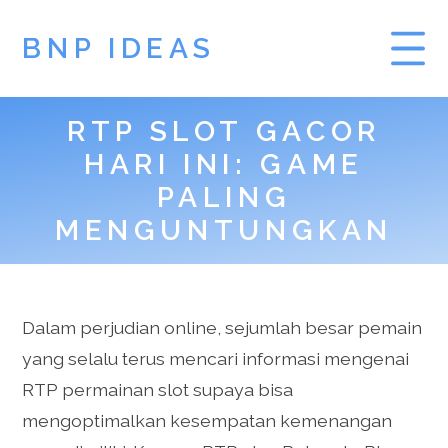
BNP IDEAS
RTP SLOT GACOR
SLOT DEMO
HARI INI: GAME
PRAGMATIC PLAY
PALING
MENGUNTUNGKAN
DEMO SLOT
Dalam perjudian online, sejumlah besar pemain
yang selalu terus mencari informasi mengenai
RTP permainan slot supaya bisa
mengoptimalkan kesempatan kemenangan