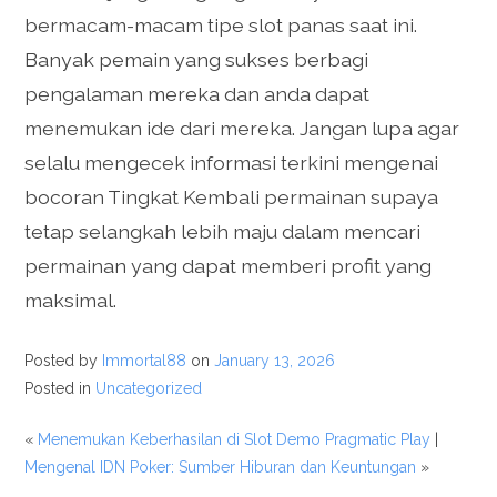
bermacam-macam tipe slot panas saat ini.
Banyak pemain yang sukses berbagi
pengalaman mereka dan anda dapat
menemukan ide dari mereka. Jangan lupa agar
selalu mengecek informasi terkini mengenai
bocoran Tingkat Kembali permainan supaya
tetap selangkah lebih maju dalam mencari
permainan yang dapat memberi profit yang
maksimal.
Posted by
Immortal88
on
January 13, 2026
Posted in
Uncategorized
«
Menemukan Keberhasilan di Slot Demo Pragmatic Play
|
Mengenal IDN Poker: Sumber Hiburan dan Keuntungan
»