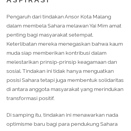
Pengaruh dari tindakan Ansor Kota Malang
dalam membela Sahara melawan Yai Mim amat
penting bagi masyarakat setempat.
Keterlibatan mereka menegaskan bahwa kaum
muda siap memberikan kontribusi dalam
melestarikan prinsip-prinsip keagamaan dan
sosial. Tindakan ini tidak hanya menguatkan
posisi Sahara tetapi juga membentuk solidaritas
di antara anggota masyarakat yang merindukan
transformasi positif.
Di samping itu, tindakan ini menawarkan nada
optimisme baru bagi para pendukung Sahara