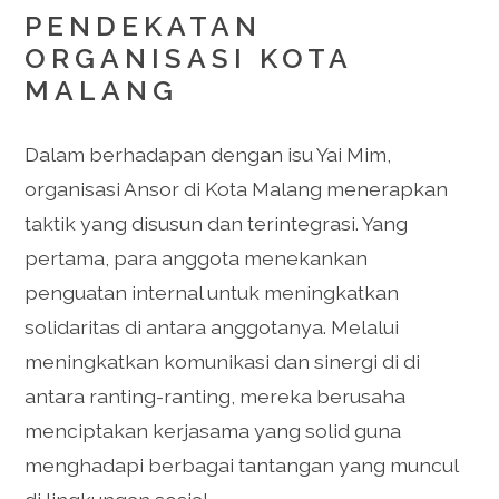
PENDEKATAN
ORGANISASI KOTA
MALANG
Dalam berhadapan dengan isu Yai Mim,
organisasi Ansor di Kota Malang menerapkan
taktik yang disusun dan terintegrasi. Yang
pertama, para anggota menekankan
penguatan internal untuk meningkatkan
solidaritas di antara anggotanya. Melalui
meningkatkan komunikasi dan sinergi di di
antara ranting-ranting, mereka berusaha
menciptakan kerjasama yang solid guna
menghadapi berbagai tantangan yang muncul