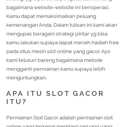
bagaimana website-website ini beroperasi,
Kamu dapat memaksimalkan peluang
kemenangan Anda. Dalam tulisan ini kami akan
mengupas beragam strategi pintar yg bisa
kamu lakukan supaya dapat meraih hadiah free
pada situs mesin slot online yang gacor. Ayo
kami telusuri bareng bagaimana metode
mengganti permainan kamu supaya lebih
menguntungkan.
APA ITU SLOT GACOR
ITU?
Permainan Slot Gacor adalah permainan slot
online yang terkenal memberi peluang yang