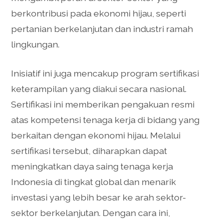
berkontribusi pada ekonomi hijau, seperti
pertanian berkelanjutan dan industri ramah
lingkungan.
Inisiatif ini juga mencakup program sertifikasi
keterampilan yang diakui secara nasional.
Sertifikasi ini memberikan pengakuan resmi
atas kompetensi tenaga kerja di bidang yang
berkaitan dengan ekonomi hijau. Melalui
sertifikasi tersebut, diharapkan dapat
meningkatkan daya saing tenaga kerja
Indonesia di tingkat global dan menarik
investasi yang lebih besar ke arah sektor-
sektor berkelanjutan. Dengan cara ini,