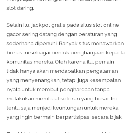
slot daring.
Selain itu, jackpot gratis pada situs slot online
gacor sering datang dengan peraturan yang
sederhana dipenuhi. Banyak situs menawarkan
bonus ini sebagai bentuk penghargaan kepada
komunitas mereka. Oleh karena itu, pemain
tidak hanya akan mendapatkan pengalaman
yang menyenangkan, tetapi juga kesempatan
nyata untuk merebut penghargaan tanpa
melakukan membuat setoran yang besar. Ini
tentu saja menjadi keuntungan untuk mereka
yang ingin bermain berpartisipasi secara bijak.