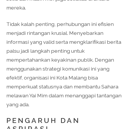
mereka.
Tidak kalah penting, perhubungan ini efisien
menjadi rintangan krusial. Menyebarkan
informasi yang valid serta mengklarifikasi berita
palsu jadi langkah penting untuk
mempertahankan keyakinan publik. Dengan
menggunakan strategi komunikasi ini yang
efektif, organisasi ini Kota Malang bisa
memperkuat statusnya dan membantu Sahara
melawan Yai Mim dalam menanggapi tantangan
yang ada.
PENGARUH DAN
ASPIRASI