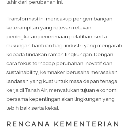
lahir dari perubahan ini.
Transformasi ini mencakup pengembangan
keterampilan yang relevan relevan,
peningkatan penerimaan pelatihan, serta
dukungan bantuan bagi industri yang mengarah
kepada tindakan ramah lingkungan. Dengan
cara fokus terhadap perubahan inovatif dan
sustainability, Kemnaker berusaha merasakan
landasan yang kuat untuk masa depan tenaga
kerja di Tanah Air, menyatukan tujuan ekonomi
bersama kepentingan akan lingkungan yang
lebih baik serta kekal.
RENCANA KEMENTERIAN