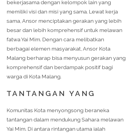
bekerjasama dengan kelompok lain yang
memiliki visi dan misi yang sama. Lewat kerja
sama, Ansor menciptakan gerakan yang lebih
besar dan lebih komprehensif untuk melawan
fatwa Yai Mim. Dengan cara melibatkan
berbagai elemen masyarakat, Ansor Kota
Malang berharap bisa menyusun gerakan yang
komprehensif dan berdampak positif bagi
warga di Kota Malang.
TANTANGAN YANG
Komunitas Kota menyongsong beraneka
tantangan dalam mendukung Sahara melawan
Yai Mim. Di antara rintangan utama ialah