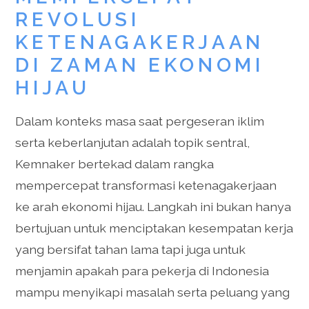
REVOLUSI
KETENAGAKERJAAN
DI ZAMAN EKONOMI
HIJAU
Dalam konteks masa saat pergeseran iklim
serta keberlanjutan adalah topik sentral,
Kemnaker bertekad dalam rangka
mempercepat transformasi ketenagakerjaan
ke arah ekonomi hijau. Langkah ini bukan hanya
bertujuan untuk menciptakan kesempatan kerja
yang bersifat tahan lama tapi juga untuk
menjamin apakah para pekerja di Indonesia
mampu menyikapi masalah serta peluang yang