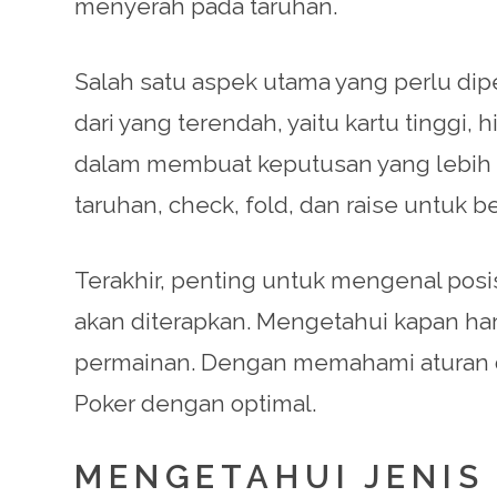
menyerah pada taruhan.
Salah satu aspek utama yang perlu dipe
dari yang terendah, yaitu kartu tinggi
dalam membuat keputusan yang lebih b
taruhan, check, fold, dan raise untuk b
Terakhir, penting untuk mengenal posi
akan diterapkan. Mengetahui kapan ha
permainan. Dengan memahami aturan da
Poker dengan optimal.
MENGETAHUI JENIS