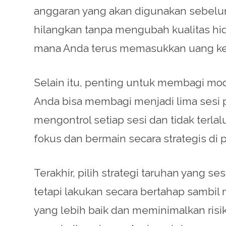
anggaran yang akan digunakan sebelum
hilangkan tanpa mengubah kualitas hi
mana Anda terus memasukkan uang ke
Selain itu, penting untuk membagi mod
Anda bisa membagi menjadi lima sesi 
mengontrol setiap sesi dan tidak terl
fokus dan bermain secara strategis di p
Terakhir, pilih strategi taruhan yang
tetapi lakukan secara bertahap samb
yang lebih baik dan meminimalkan ris