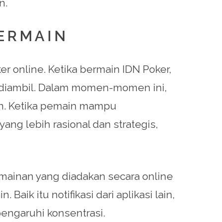
n.
ERMAIN
r online. Ketika bermain IDN Poker,
 diambil. Dalam momen-momen ini,
n. Ketika pemain mampu
g lebih rasional dan strategis,
mainan yang diadakan secara online
ik itu notifikasi dari aplikasi lain,
pengaruhi konsentrasi.