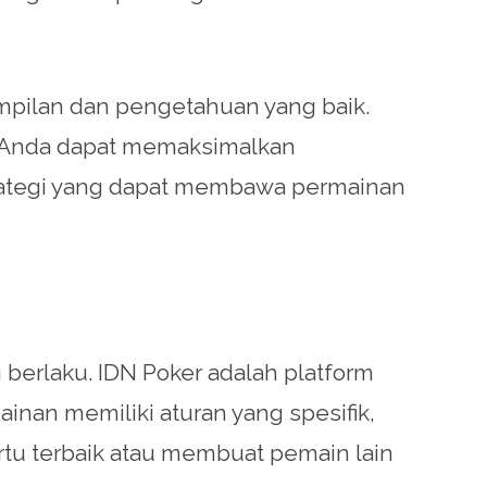
mpilan dan pengetahuan yang baik.
, Anda dapat memaksimalkan
-strategi yang dapat membawa permainan
erlaku. IDN Poker adalah platform
inan memiliki aturan yang spesifik,
tu terbaik atau membuat pemain lain