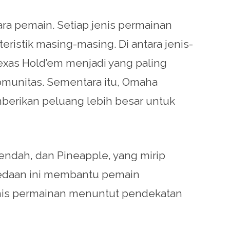
ara pemain. Setiap jenis permainan
ristik masing-masing. Di antara jenis-
exas Hold’em menjadi yang paling
omunitas. Sementara itu, Omaha
berikan peluang lebih besar untuk
rendah, dan Pineapple, yang mirip
bedaan ini membantu pemain
nis permainan menuntut pendekatan