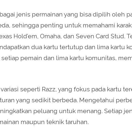
bagai jenis permainan yang bisa dipilih oleh p
beda, sehingga penting untuk memahami karakte
Texas Hold’em, Omaha, dan Seven Card Stud. T
dapatkan dua kartu tertutup dan lima kartu k
 setiap pemain dan lima kartu komunitas, mem
variasi seperti Razz, yang fokus pada kartu te
aturan yang sedikit berbeda. Mengetahui per
ningkatkan peluang untuk menang. Setiap je
ermainan maupun teknik taruhan.