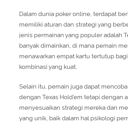
Dalam dunia poker online, terdapat ber
memiliki aturan dan strategi yang ber
jenis permainan yang populer adalah 
banyak dimainkan, di mana pemain men
menawarkan empat kartu tertutup bagi
kombinasi yang kuat.
Selain itu, pemain juga dapat mencoba 
dengan Texas Hold’em tetapi dengan 
menyesuaikan strategi mereka dan me
yang unik, baik dalam hal psikologi p